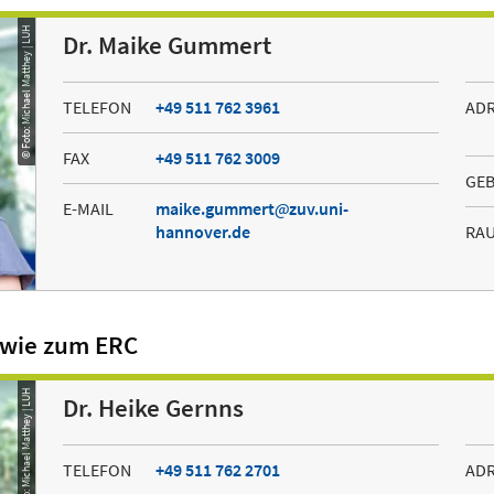
© Foto: Michael Matthey | LUH
Dr. Maike Gummert
TELEFON
+49 511 762 3961
AD
FAX
+49 511 762 3009
GE
E-MAIL
maike.gummert
zuv.uni-
hannover.de
RA
owie zum ERC
© Foto: Michael Matthey | LUH
Dr. Heike Gernns
TELEFON
+49 511 762 2701
AD