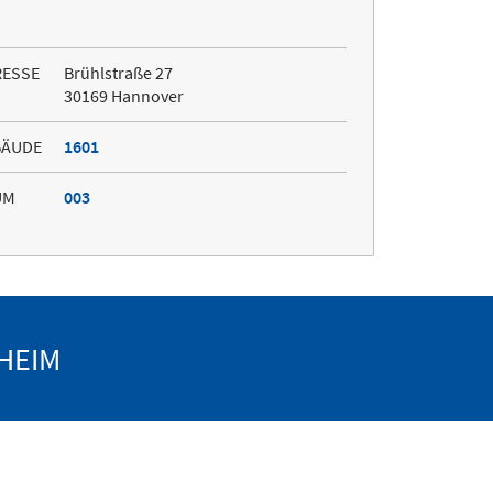
RESSE
Brühlstraße 27
30169 Hannover
BÄUDE
1601
UM
003
HEIM