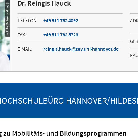
© Foto: Michael Matthey | LUH
Dr. Reingis Hauck
TELEFON
+49 511 762 4092
AD
FAX
+49 511 762 5723
GE
E-MAIL
reingis.hauck
zuv.uni-hannover.de
RA
HOCHSCHULBÜRO HANNOVER/HILDES
g zu Mobilitäts- und Bildungsprogrammen