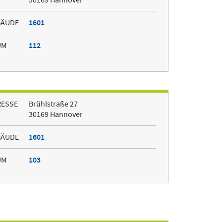
BÄUDE
1601
UM
112
RESSE
Brühlstraße 27
30169 Hannover
BÄUDE
1601
UM
103