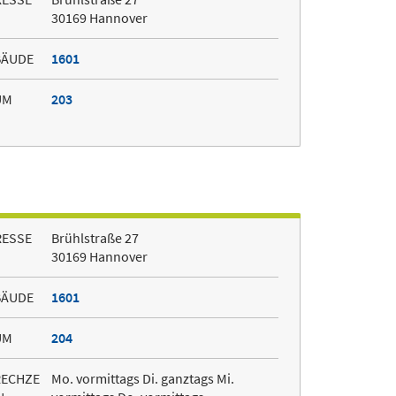
30169 Hannover
BÄUDE
1601
UM
203
RESSE
Brühlstraße 27
30169 Hannover
BÄUDE
1601
UM
204
RECHZE
Mo. vormittags Di. ganztags Mi.