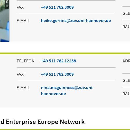
FAX
+49 511 762 3009
GE
E-MAIL
heike.gernns
zuv.uni-hannover.de
RA
TELEFON
+49 511 762 12258
AD
FAX
+49 511 762 3009
GE
E-MAIL
nina.mcguinness
zuv.uni-
hannover.de
RA
d Enterprise Europe Network