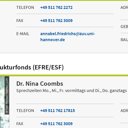
TELEFON
+49 511 762 2272
AD
FAX
+49 511 762 3009
GE
E-MAIL
annabel.friedrichs
zuv.uni-
hannover.de
RA
ukturfonds (EFRE/ESF)
© Foto: Michael Matthey | LUH
Dr. Nina Coombs
Sprechzeiten Mo., Mi., Fr. vormittags und Di., Do. ganztags
TELEFON
+49 511 762 17815
AD
FAX
+49 511 762 3009