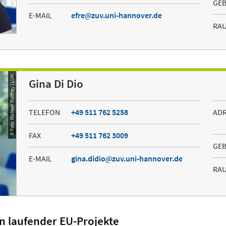
GE
E-MAIL
efre
zuv.uni-hannover.de
RA
© Foto: Michael Matthey | LUH
Gina Di Dio
TELEFON
+49 511 762 5258
AD
FAX
+49 511 762 3009
GE
E-MAIL
gina.didio
zuv.uni-hannover.de
RA
n laufender EU-Projekte