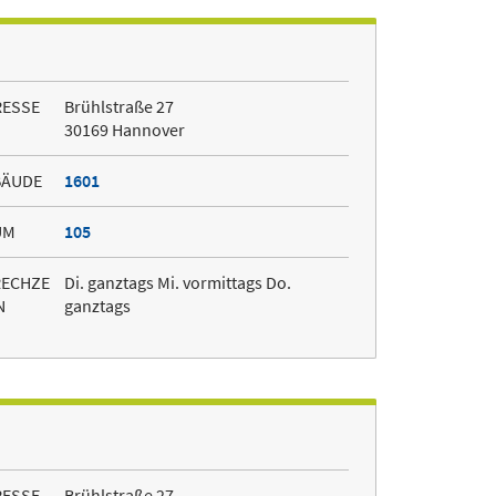
RESSE
Brühlstraße 27
30169 Hannover
BÄUDE
1601
UM
105
RECHZE
Di. ganztags Mi. vormittags Do.
N
ganztags
RESSE
Brühlstraße 27