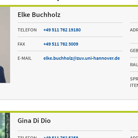
Elke Buchholz
TELEFON
+49 511 762 19180
AD
FAX
+49 511 762 3009
GE
E-MAIL
elke.buchholz
zuv.uni-hannover.de
RA
SP
ITE
© Foto: Michael Matthey | LUH
Gina Di Dio
TELEFON
+49 511 762 5258
AD