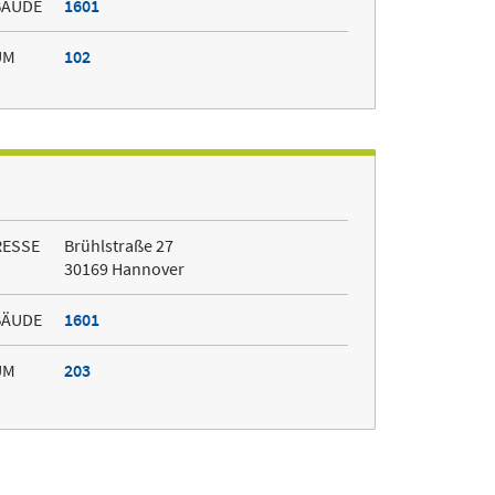
BÄUDE
1601
UM
102
RESSE
Brühlstraße 27
30169 Hannover
BÄUDE
1601
UM
203