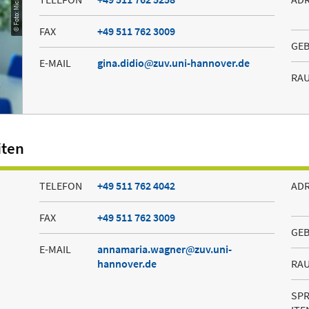
FAX
+49 511 762 3009
GE
E-MAIL
gina.didio
zuv.uni-hannover.de
RA
iten
TELEFON
+49 511 762 4042
AD
FAX
+49 511 762 3009
GE
E-MAIL
annamaria.wagner
zuv.uni-
hannover.de
RA
SP