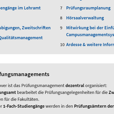
iengänge im Lehramt
Prüfungsraumplanung
Hörsaalverwaltung
aubigungen, Zweitschriften
Mitwirkung bei der Einf
Campusmanagementsy
 Qualitätsmanagement
Ardesse & weitere Info
rüfungsmanagements
nover ist das Prüfungsmanagement
dezentral
organisiert:
fungsamt
bearbeitet die Prüfungsangelegenheiten für die
Zw
n für die Fakultäten.
er
1-Fach-Studiengänge
werden in den
Prüfungsämtern der