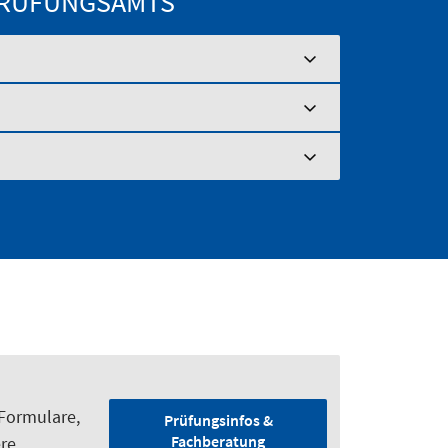
PRÜFUNGSAMTS
Formulare,
Prüfungsinfos &
Fachberatung
re