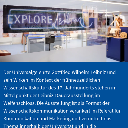
Der Universalgelehrte Gottfried Wilhelm Leibniz und
sein Wirken im Kontext der frühneuzeitlichen
Wissenschaftskultur des 17. Jahrhunderts stehen im
Mittelpunkt der Leibniz-Dauerausstellung im
Welfenschloss. Die Ausstellung ist als Format der
Wissenschaftskommunikation verankert im Referat für
Kommunikation und Marketing und vermittelt das
Thema innerhalb der Universität und in die