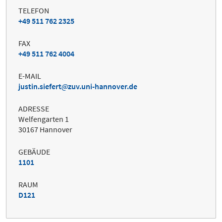
TELEFON
+49 511 762 2325
FAX
+49 511 762 4004
E-MAIL
justin.siefert
zuv.uni-hannover.de
ADRESSE
Welfengarten 1
30167 Hannover
GEBÄUDE
1101
RAUM
D121