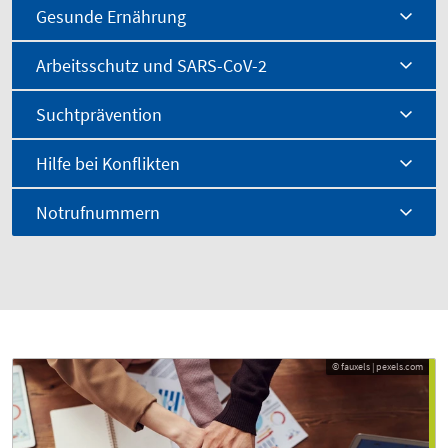
Gesunde Ernährung
Arbeitsschutz und SARS-CoV-2
Suchtprävention
Hilfe bei Konflikten
Notrufnummern
© fauxels | pexels.com
© fauxels | pexels.com