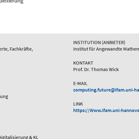
ellierung
INSTITUTION (ANBIETER)
rte, Fachkräfte,
Institut für Angewandte Mathem
KONTAKT
Prof. Dr. Thomas Wick
E-MAIL
computing.future@ifam.uni-h
gung
LINK
https://Www.ifam.uni-hannov
igitalisierung & KI,