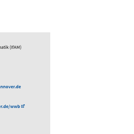
atik (IfAM)
annover.de
er.de/wwb