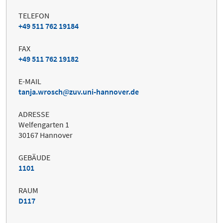
TELEFON
+49 511 762 19184
FAX
+49 511 762 19182
E-MAIL
tanja.wrosch
zuv.uni-hannover.de
ADRESSE
Welfengarten 1
30167 Hannover
GEBÄUDE
1101
RAUM
D117