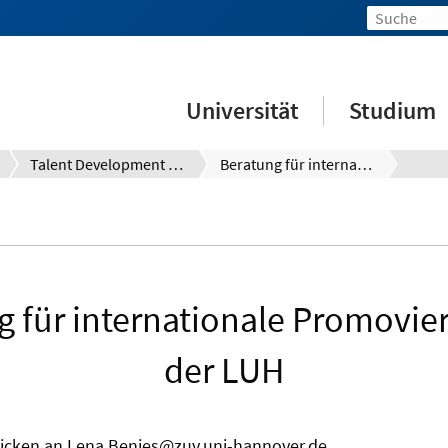
Universität
Studium
Talent Development System (TDS)
Beratung für internationale Promovierende an der LUH
g für internationale Promovie
der LUH
icken an Lena.Benjes@zuv.uni-hannover.de