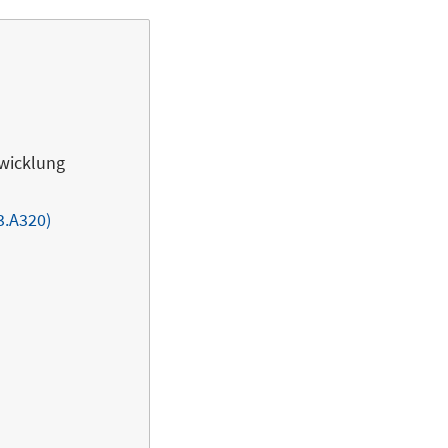
twicklung
3.A320)