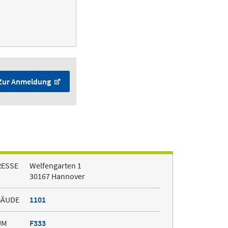
Zur Anmeldung
RESSE
Welfengarten 1
30167 Hannover
BÄUDE
1101
UM
F333