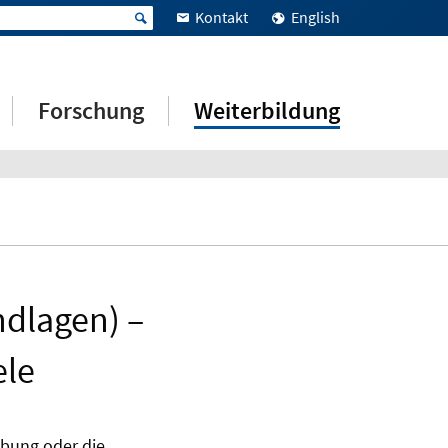
Kontakt
English
Forschung
Weiterbildung
ndlagen) –
ele
bung oder die