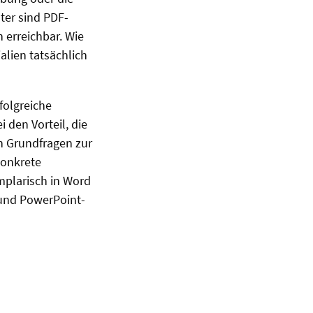
er sind PDF-
 erreichbar. Wie
lien tatsächlich
folgreiche
 den Vorteil, die
en Grundfragen zur
konkrete
mplarisch in Word
und PowerPoint-