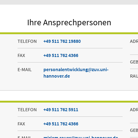
Ihre Ansprechpersonen
TELEFON
+49 511 762 19880
AD
FAX
+49 511 762 4366
GE
E-MAIL
personalentwicklung
zuv.uni-
hannover.de
RA
TELEFON
+49 511 762 5911
AD
FAX
+49 511 762 4366
GE
E-MAIL
miriam.rauer
zuv.uni-hannover.de