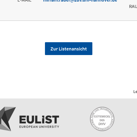
RA
Zur Listenansicht
L