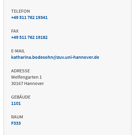
TELEFON
+49 511 762 19341
FAX
+49 511 762 19182
E-MAIL
katharina.bodesohn
zuv.uni-hannover.de
ADRESSE
Welfengarten 1
30167 Hannover
GEBÄUDE
1101
RAUM
F333