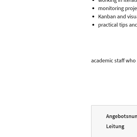
monitoring proje
Kanban and visua
practical tips an
academic staff who 
Angebotsnu
Leitung