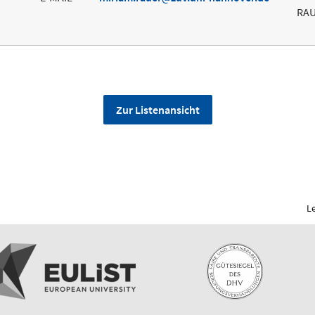
RA
Zur Listenansicht
L