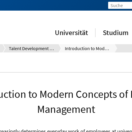
Universität
Studium
Talent Development System (TDS)
Introduction to Modern Concepts of Project Management
uction to Modern Concepts of 
Management
creasingly determines everyday work of employees at univers