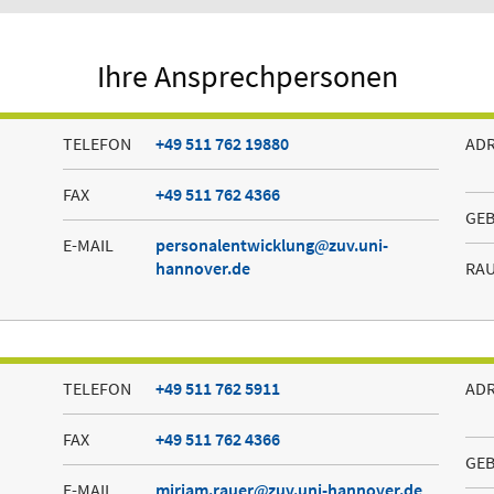
Ihre Ansprechpersonen
TELEFON
+49 511 762 19880
AD
FAX
+49 511 762 4366
GE
E-MAIL
personalentwicklung
zuv.uni-
hannover.de
RA
TELEFON
+49 511 762 5911
AD
FAX
+49 511 762 4366
GE
E-MAIL
miriam.rauer
zuv.uni-hannover.de