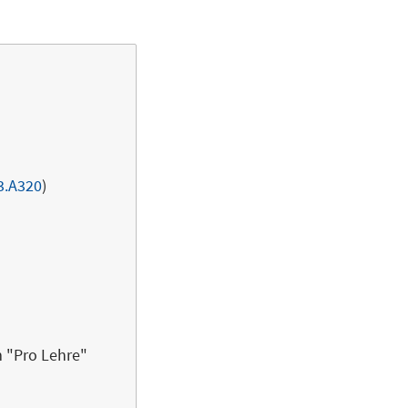
3.A320
)
 "Pro Lehre"