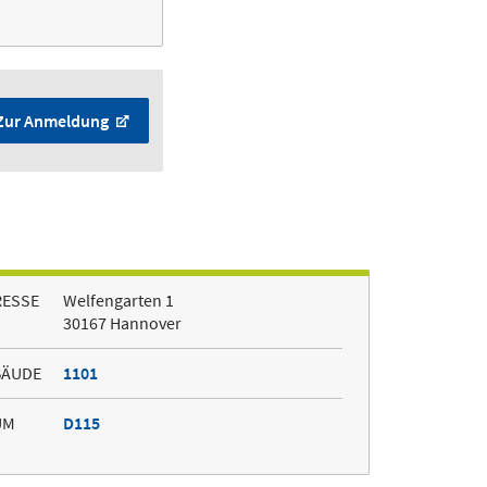
Zur Anmeldung
RESSE
Welfengarten 1
30167 Hannover
BÄUDE
1101
UM
D115