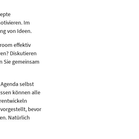
zepte
otivieren. Im
ung von Ideen.
room effektiv
ren? Diskutieren
eln Sie gemeinsam
e Agenda selbst
essen können alle
rentwickeln
orgestellt, bevor
en. Natürlich