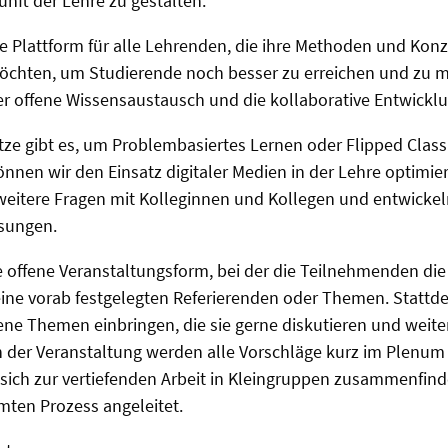
nft der Lehre zu gestalten.
e Plattform für alle Lehrenden, die ihre Methoden und Kon
öchten, um Studierende noch besser zu erreichen und zu m
er offene Wissensaustausch und die kollaborative Entwickl
ze gibt es, um Problembasiertes Lernen oder Flipped Class
nen wir den Einsatz digitaler Medien in der Lehre optimie
 weitere Fragen mit Kolleginnen und Kollegen und entwick
ösungen.
e offene Veranstaltungsform, bei der die Teilnehmenden di
keine vorab festgelegten Referierenden oder Themen. Stattd
ne Themen einbringen, die sie gerne diskutieren und weite
der Veranstaltung werden alle Vorschläge kurz im Plenum v
ich zur vertiefenden Arbeit in Kleingruppen zusammenfind
mten Prozess angeleitet.