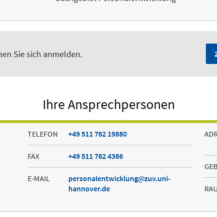
nen Sie sich anmelden.
Ihre Ansprechpersonen
TELEFON
+49 511 762 19880
AD
FAX
+49 511 762 4366
GE
E-MAIL
personalentwicklung
zuv.uni-
hannover.de
RA