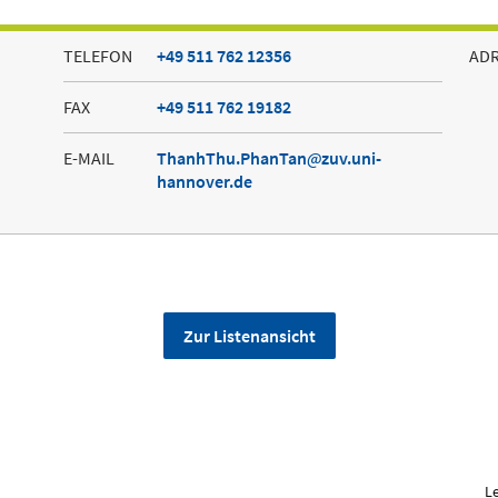
TELEFON
+49 511 762 12356
AD
FAX
+49 511 762 19182
E-MAIL
ThanhThu.PhanTan
zuv.uni-
hannover.de
Zur Listenansicht
L