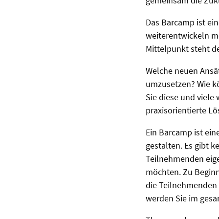
gemeinsam die Zuku
Das Barcamp ist ein
weiterentwickeln m
Mittelpunkt steht d
Welche neuen Ansät
umzusetzen? Wie kön
Sie diese und viele
praxisorientierte L
Ein Barcamp ist ein
gestalten. Es gibt 
Teilnehmenden eige
möchten. Zu Beginn 
die Teilnehmenden s
werden Sie im gesa