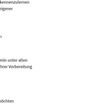
t kennenzulernen
eigener
n
min unter allen
hrer Vorbereitung
 möchten