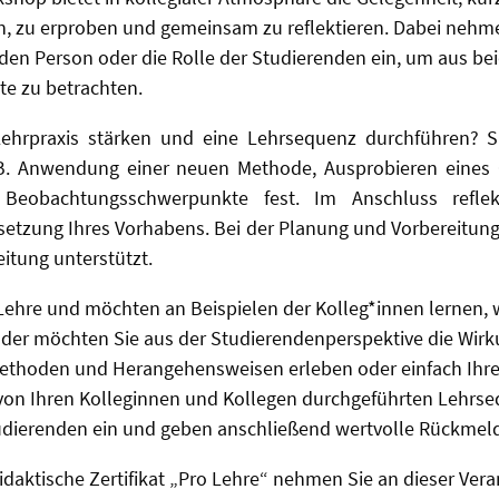
en, zu erproben und gemeinsam zu reflektieren. Dabei nehm
nden Person oder die Rolle der Studierenden ein, um aus be
te zu betrachten.
Lehrpraxis stärken und eine Lehrsequenz durchführen? S
 B. Anwendung einer neuen Methode, Ausprobieren eines 
 Beobachtungsschwerpunkte fest. Im Anschluss reflek
tzung Ihres Vorhabens. Bei der Planung und Vorbereitung
eitung unterstützt.
 Lehre und möchten an Beispielen der Kolleg*innen lernen, w
oder möchten Sie aus der Studierendenperspektive die Wir
Methoden und Herangehensweisen erleben oder einfach Ihre
 von Ihren Kolleginnen und Kollegen durchgeführten Lehr
Studierenden ein und geben anschließend wertvolle Rückmel
daktische Zertifikat „Pro Lehre“ nehmen Sie an dieser Ver