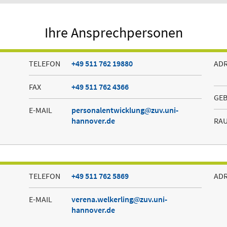
Ihre Ansprechpersonen
TELEFON
+49 511 762 19880
AD
FAX
+49 511 762 4366
GE
E-MAIL
personalentwicklung
zuv.uni-
hannover.de
RA
TELEFON
+49 511 762 5869
AD
E-MAIL
verena.welkerling
zuv.uni-
hannover.de