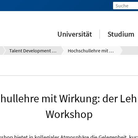
Universität
Studium
Talent Development System (TDS)
Hochschullehre mit Wirkung: der Lehrpraxis-Workshop
ullehre mit Wirkung: der Leh
Workshop
shop bietet in kollegialer Atmosphäre die Gelegenheit, kur