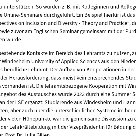
u unterstützen. So wurden z. B. mit Kolleginnen und Kolle
e Online-Seminare durchgeführt. Ein Beispiel hierfür ist da
ectives on Inclusion and Diversity - Theory and Practice“, da
wie zuvor am Englischen Seminar gemeinsam mit der Purd
ten wurde
 bestehende Kontakte im Bereich des Lehramts zu nutzen, ze
 Windesheim University of Applied Sciences aus den Niede
s berufliche Lehramt. Der Aufbau von Kooperationen in der
r der Herausforderung, dass meist kein entsprechendes St
 vorhanden ist. Die lehramtsbezogene Kooperation mit Wi
Angebot des Austausches wurde 2023 durch eine Summer Sc
 an der LSE ergänzt: Studierende aus Windesheim und Hann
en, aber auch über die unterschiedlichen Systeme im beru
 der vielen Höhepunkte war die gemeinsame Diskussion zu 
er Lehrkräftebildung mit der Vizepräsidentin für Bildung d
 Prof. Dr. Julia Gillen.