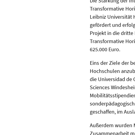
Die Stärkung der
In
Transformative Hori
Leibniz Universitä
gefördert und erfol
Projekt in die drit
Transformative Hori
625.000 Euro.
Eins der Ziele der 
Hochschulen anzuba
die Universidad de 
Sciences Windesheim
Mobilitätsstipendie
sonderpädagogische
geschaffen, im Ausl
Außerdem wurden Mo
Zusammenarbeit mit