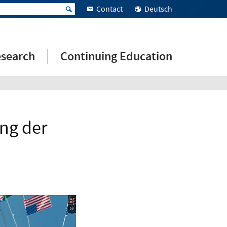
Contact
Deutsch
search
Continuing Education
ung der
© LSE