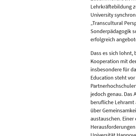
Lehrkräftebildung z
University synchron
„Transcultural Persp
Sonderpädagogik so
erfolgreich angebo
Dass es sich lohnt,
Kooperation mit der
insbesondere für da
Education steht vo
Partnerhochschulen
jedoch genau. Das 
berufliche Lehramt
über Gemeinsamkeit
austauschen. Einer
Herausforderungen d
Universität Hannover,