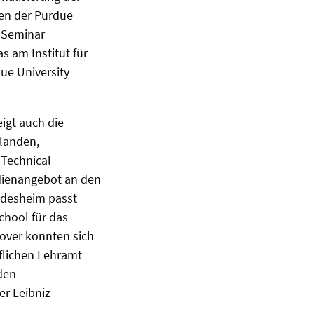
gen der Purdue
s Seminar
s am Institut für
ue University
igt auch die
rlanden,
 Technical
udienangebot an den
ndesheim passt
hool für das
over konnten sich
flichen Lehramt
den
er Leibniz