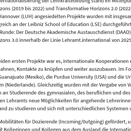
ternationalisierung der Lehrkräftebildung
stand im
Mittelpu
zons (2019 bis 2022) und Transformative Horizons 2.0 (2022-
t Hannover (LUH) angesiedelten
Projekte
wurden mit insgesa
greich an der Leibniz School of Education (LSE) durchgeführ
te Runde: Der Deutsche Akademische Austauschdienst (DAAD)
zons 3.0 innerhalb der Linie Lehramt.international von 2025
beiden ersten Projekte war es, internationale Kooperationen
hnen, Kontakte zu knüpfen und weiter auszubauen. Im Fo
Guanajuato (Mexiko), die Purdue University (USA) und die Un
 (Niederlande). Gleichzeitig wurden mit der Vergabe von Vo
n an Studierende des gymnasialen, des beruflichen und des
n Lehramts neue Möglichkeiten für angehende Lehrerinne
and zu studieren und sich mit unterschiedlichen Systemen 
bilitäten für Dozierende (Incoming/0utgoing) gefördert, 
 Kolleginnen und Kollegen aus dem Ausland die Internatio