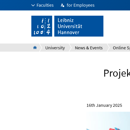
Faculties
for Employees
University
News & Events
Online S
Projek
16th January 2025