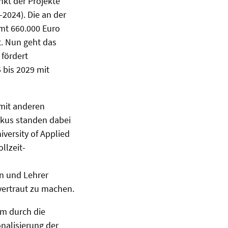
nkt der Projekte
2024). Die an der
mt 660.000 Euro
t. Nun geht das
 fördert
 bis 2029 mit
 mit anderen
kus standen dabei
iversity of Applied
llzeit-
n und Lehrer
vertraut zu machen.
um durch die
nalisierung der