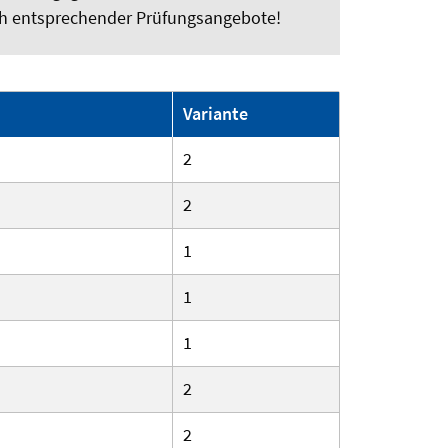
ich entsprechender Prüfungsangebote!
Variante
2
2
1
1
1
2
2