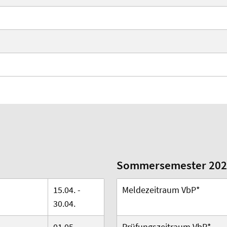
Sommersemester 202
15.04. -
Meldezeitraum VbP*
30.04.
01.05. -
Prüfungszeitraum VbP*