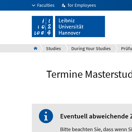
Faculties
for Employees
Studies
During Your Studies
Termine Masterstud
Eventuell abweichende 
Bitte beachten Sie, dass wenn 