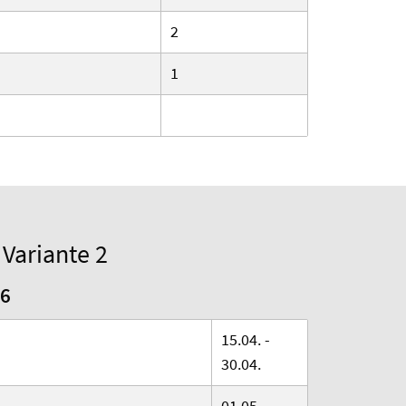
2
1
Variante 2
6
15.04. -
30.04.
01.05. -