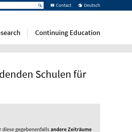
Contact
Deutsch
search
Continuing Education
ldenden Schulen für
r diese gegebenenfalls
andere Zeiträume