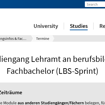
University
Studies
Re
Prüfungsinfos & Fachberatung
Termine
iengang Lehramt an berufsbi
Fachbachelor (LBS-Sprint)
Zeiträume
Sie Module
aus anderen Studiengängen/Fächern
belegen, fü