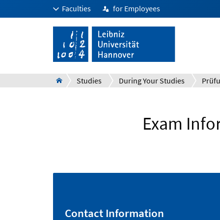
Faculties
for Employees
Studies
During Your Studies
Exam Info
Contact Information