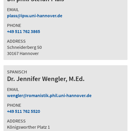
EMAIL
plass
ipw.uni-hannover.de
PHONE
+49 511 762 3865
ADDRESS
Schneiderberg 50
30167 Hannover
SPANISCH
Dr. Jennifer Wengler, M.Ed.
EMAIL
wengler
romanistik.phil.uni-hannover.de
PHONE
+49 511 762 5520
ADDRESS
Königsworther Platz 1