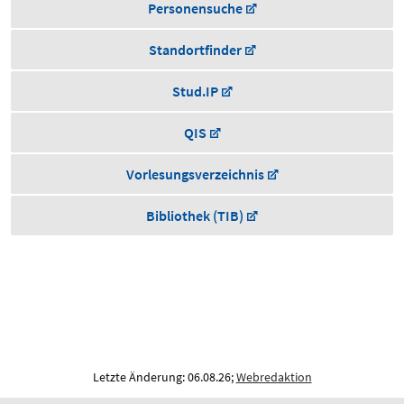
Personensuche
Standortfinder
Stud.IP
QIS
Vorlesungsverzeichnis
Bibliothek (TIB)
Die LUH auf Mastodon
Letzte Änderung: 06.08.26;
Webredaktion